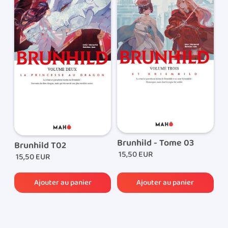
de livraisons sont de 5€.Concernant la Belgique, les
frais de ports sont de 8€.
Lorsque votre commande est expédiée, vous
recevrez par e-mail le lien de suivi de colis qui vous
permettra de suivre l’acheminement de votre
commande.
Brunhild - Tome 03
Brunhild T02
15,50 EUR
15,50 EUR