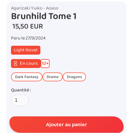
Agarizaki Yuiko - Aoaso
Brunhild Tome 1
15,50 EUR
Paru le
27/9/2024
Light Novel
En cours
12
+
Dark Fantasy
Drame
Dragons
Quantité :