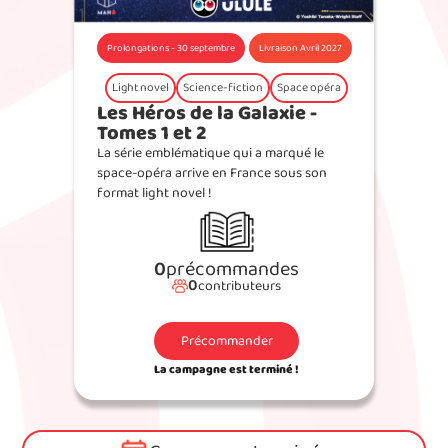
Prolongations - 30 septembre
Livraison Avril 2027
Light novel
Science-fiction
Space opéra
Les Héros de la Galaxie -
Tomes 1 et 2
La série emblématique qui a marqué le
space-opéra arrive en France sous son
format light novel !
0
précommandes
0
contributeurs
Précommander
La campagne est terminé !