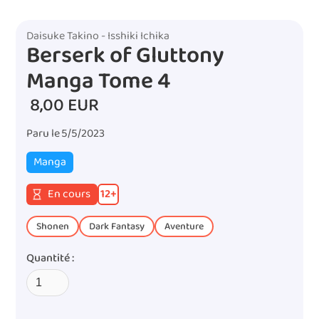
Daisuke Takino - Isshiki Ichika
Berserk of Gluttony
Manga Tome 4
8,00 EUR
Paru le
5/5/2023
Manga
En cours
12
+
Shonen
Dark Fantasy
Aventure
Quantité :