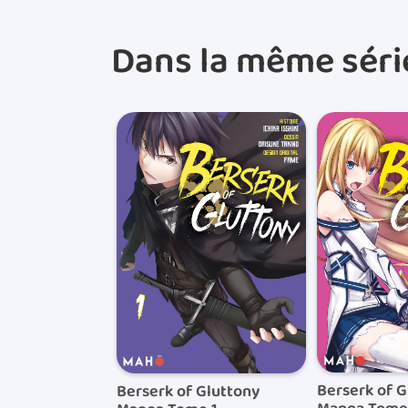
Dans la même séri
Berserk of G
Berserk of Gluttony