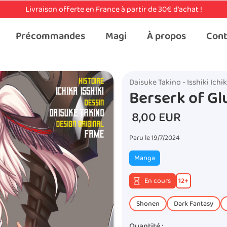
Livraison offerte en France à partir de 30€ d'achat !
Précommandes
Magi
À propos
Cont
Daisuke Takino - Isshiki Ichi
Berserk of G
8,00 EUR
Paru le
19/7/2024
Manga
En cours
12
+
Shonen
Dark Fantasy
Quantité :