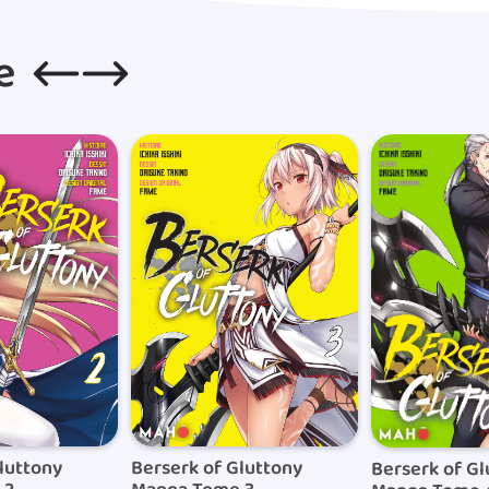
(hors weekend) et sont confiées
e
Les frais de ports sont de 5€
de ce montant, ils sont de 0,0
de livraisons sont de 5€.Concern
Lorsque votre commande est ex
de colis qui vous permettra d
Berserk of Gluttony
luttony
Berserk of Gl