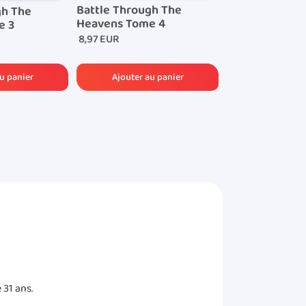
Battle Through The
Battle Throug
gh The
Heavens Tome 4
Heavens Tome
e 3
8,97 EUR
8,97 EUR
 31 ans.