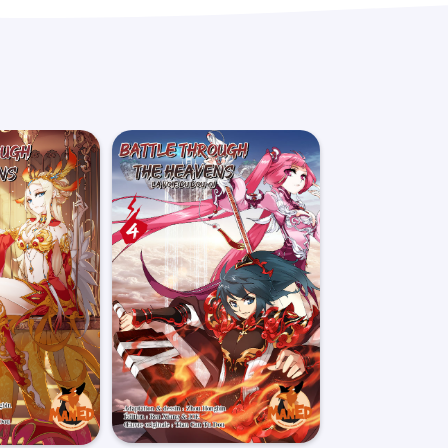
 au transporteur.
 pour toute commande inférieure à 30€. Au dessus
1€. Pour les commandes en Mondial Relay, les frais
ant la Belgique, les frais de ports sont de 8€.
pédiée, vous recevrez par e-mail le lien de suivi
e suivre l’acheminement de votre commande.