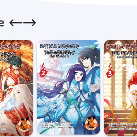
(hors weekend) et sont confiées
e
Les frais de ports sont de 5€
de ce montant, ils sont de 0,0
de livraisons sont de 5€.Concern
Lorsque votre commande est ex
de colis qui vous permettra d