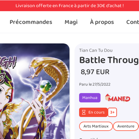
Livraison offerte en France à partir de 30€ d'achat !
Précommandes
Magi
À propos
Cont
Tian Can Tu Dou
Battle Throu
8,97 EUR
Paru le
27/5/2022
Manhua
En cours
3
+
Arts Martiaux
Aventure