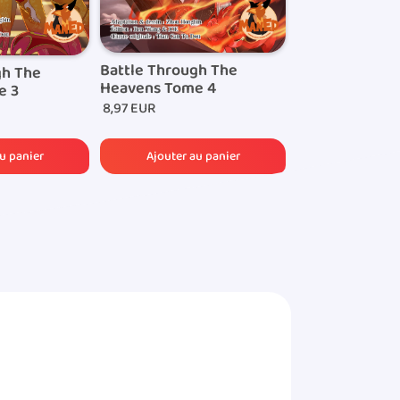
Battle Through The
Battle Throug
gh The
Heavens Tome 4
Heavens Tome
e 3
8,97 EUR
8,97 EUR