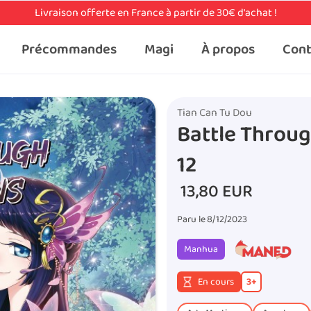
Livraison offerte en France à partir de 30€ d'achat !
Précommandes
Magi
À propos
Cont
Tian Can Tu Dou
Battle Throu
12
13,80 EUR
Paru le
8/12/2023
Manhua
En cours
3
+