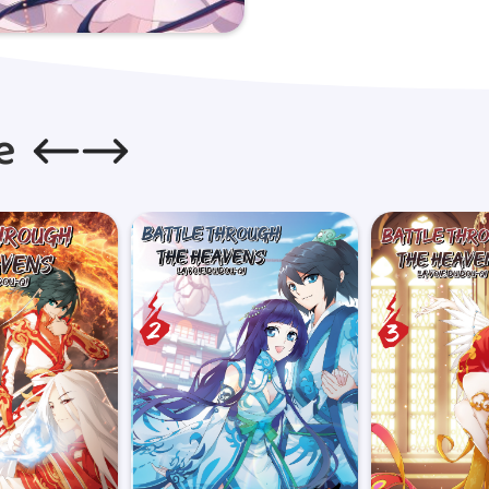
Les délais de livraison sont c
entre 7 et 10 jours ouvrés pou
La plupart du temps, les com
(hors weekend) et sont confiées
Les frais de ports sont de 5€
e
de ce montant, ils sont de 0,0
de livraisons sont de 5€.Concern
Lorsque votre commande est ex
de colis qui vous permettra d