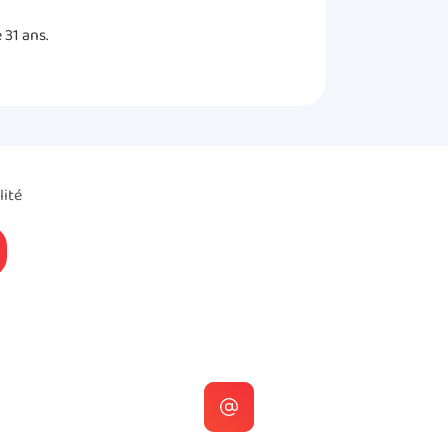
 31 ans.
lité