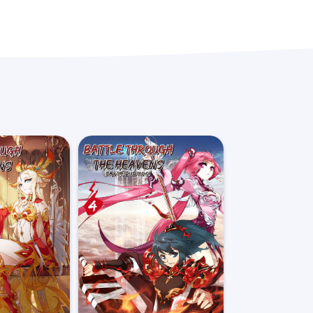
ompris pour la France entre 3 et 5 jours ouvrés et
r la Belgique après le traitement de la commande.
mandes sont traitées le jour suivant votre achat
 au transporteur.
 pour toute commande inférieure à 30€. Au dessus
1€. Pour les commandes en Mondial Relay, les frais
ant la Belgique, les frais de ports sont de 8€.
pédiée, vous recevrez par e-mail le lien de suivi
e suivre l’acheminement de votre commande.