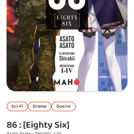
Sci-Fi
Drame
Guerre
86 : [Eighty Six]
Asato Asato - Shirabii - I-IV