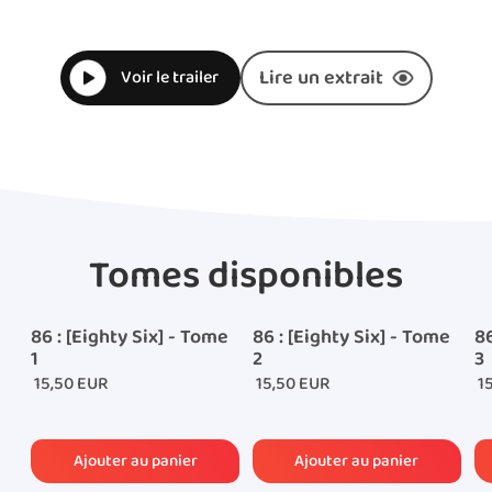
Lire un extrait
Voir le trailer
Tomes disponibles
86 : [Eighty Six] - Tome
86 : [Eighty Six] - Tome
86
1
2
3
15,50 EUR
15,50 EUR
15