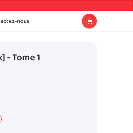
actez-nous
x] - Tome 1