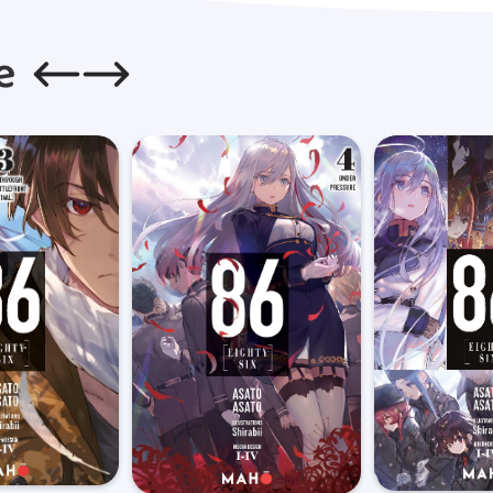
(hors weekend) et sont confiées
e
Les frais de ports sont de 5€
de ce montant, ils sont de 0,0
de livraisons sont de 5€.Concern
Lorsque votre commande est ex
de colis qui vous permettra d