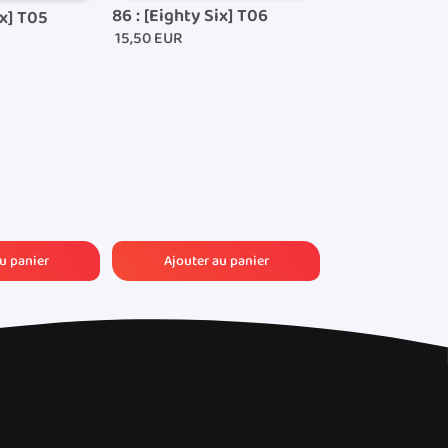
86 : [Eighty Six] T06
ix] T05
15,50 EUR
Coffret collec
[Eighty-Six] - 
50,00 EUR