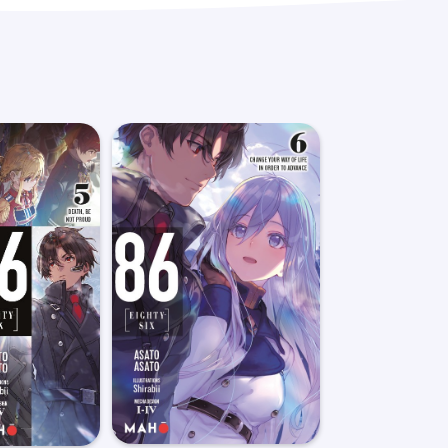
 au transporteur.
 pour toute commande inférieure à 30€. Au dessus
1€. Pour les commandes en Mondial Relay, les frais
ant la Belgique, les frais de ports sont de 8€.
pédiée, vous recevrez par e-mail le lien de suivi
e suivre l’acheminement de votre commande.