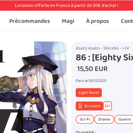
Livraison offerte en France à partir de 30€ d'achat !
Précommandes
Magi
À propos
Cont
Asato Asato - Shirabii - I-IV
86 : [Eighty Si
15,50 EUR
Paru le
10/12/2021
Light Novel
En cours
12
+
Sci-Fi
Drame
Guerre
Quantité :