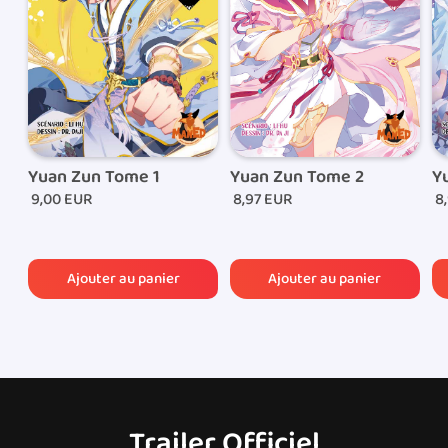
permettra de suivre l’acheminement de votre
commande.
Yuan Zun Tome 1
Yuan Zun Tome 2
Y
9,00 EUR
8,97 EUR
8,
Trailer Officiel