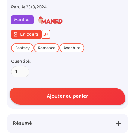
Paru le
23/8/2024
Manhua
En cours
3
+
Fantasy
Romance
Aventure
Quantité :
Résumé