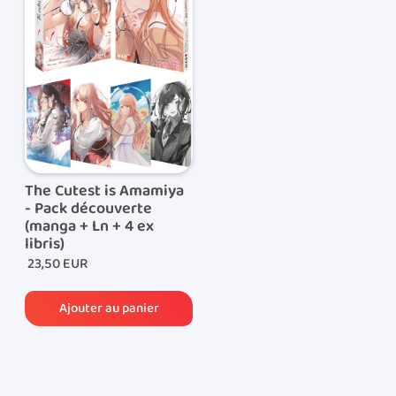
Lorsque votre commande est expédiée, vous
recevrez par e-mail le lien de suivi de colis qui vous
permettra de suivre l’acheminement de votre
commande.
The Cutest is Amamiya
- Pack découverte
(manga + Ln + 4 ex
libris)
23,50 EUR