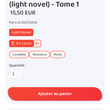
(light novel) - Tome 1
15,50 EUR
Paru le
10/7/2026
Light Novel
En cours
8
+
Comédie
Romance
Mode
Quantité :