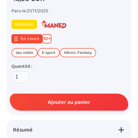
Paru le
21/11/2025
Webtoon
En cours
10
+
Jeu vidéo
E-sport
Héroic Fantasy
Quantité :
Résumé