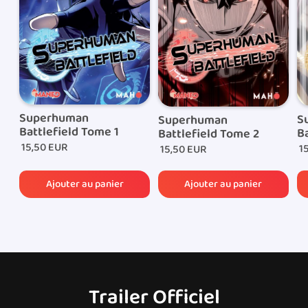
recevrez par e-mail le lien de suivi de colis qui vous
permettra de suivre l’acheminement de votre
commande.
Superhuman
S
Superhuman
Battlefield Tome 1
Ba
Battlefield Tome 2
15,50 EUR
15
15,50 EUR
Trailer Officiel