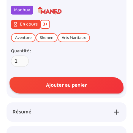
Manhua
En cours
3
+
Aventure
Shonen
Arts Martiaux
Quantité :
Résumé
Lin Dong se voit offrir un marché par lancien
propriétaire du talisman, un membre du clan divin