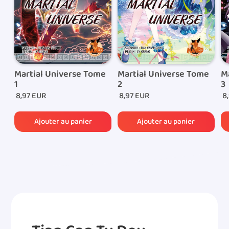
commande.
Martial Universe Tome
Martial Universe Tome
M
1
2
3
8,97 EUR
8,97 EUR
8,