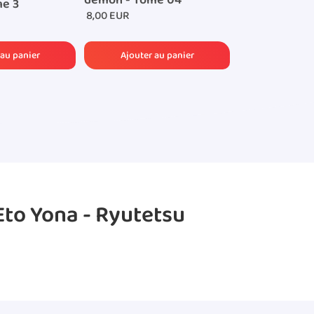
démon - Tome 04
e 3
8,00 EUR
Eto Yona - Ryutetsu