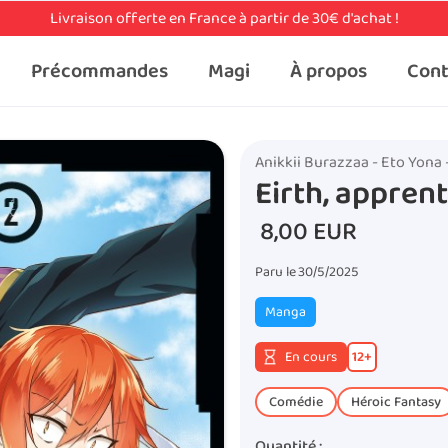
Livraison offerte en France à partir de 30€ d'achat !
Précommandes
Magi
À propos
Cont
Anikkii Burazzaa - Eto Yona 
Eirth, appren
8,00 EUR
Paru le
30/5/2025
Manga
En cours
12
+
Comédie
Héroic Fantasy
Quantité :