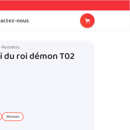
actez-nous
- Ryutetsu
ti du roi démon T02
Shonen