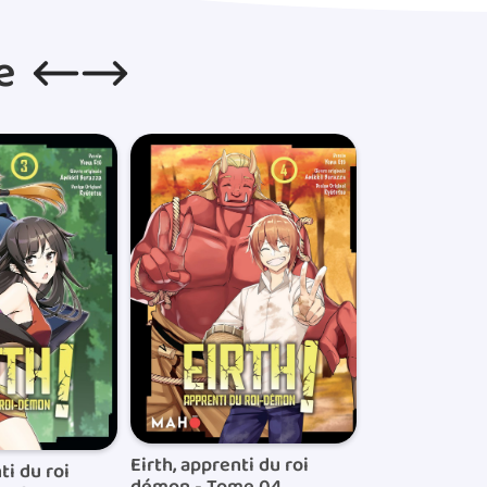
(hors weekend) et sont confiées
e
Les frais de ports sont de 5€
de ce montant, ils sont de 0,0
de livraisons sont de 5€.Concern
Lorsque votre commande est ex
de colis qui vous permettra d
Eirth, apprenti du roi
ti du roi