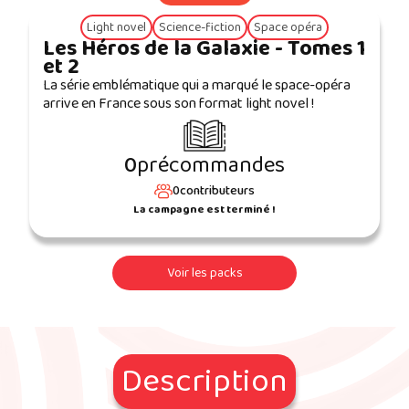
Light novel
Science-fiction
Space opéra
Les Héros de la Galaxie - Tomes 1
et 2
La série emblématique qui a marqué le space-opéra
arrive en France sous son format light novel !
0
précommandes
0
contributeurs
La campagne est terminé !
Voir les packs
Description