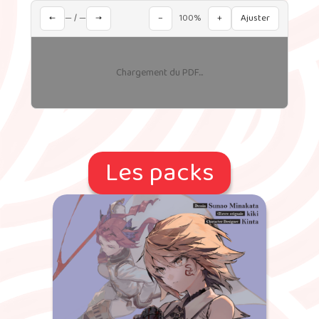
←
— / —
→
−
100%
+
Ajuster
Chargement du PDF...
Les packs